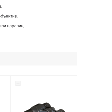
в.
объектив.
или царапин,