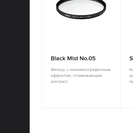
Black Mist No.05
S
Фильтр, с кинематографичным
К
эффектом, сглаживающим
к
контраст.
п