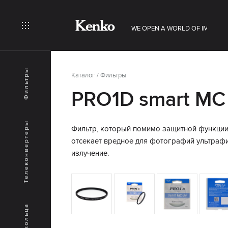
WE OPEN A WORLD OF IMAGINA
Фильтры
Каталог
/
Фильтры
PRO1D smart MC
Телеконвертеры
Фильтр, который помимо защитной функции
отсекает вредное для фотографий ультраф
излучение.