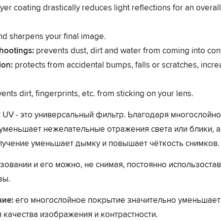
layer coating drastically reduces light reflections for an over
d sharpens your final image.
hootings:
prevents dust, dirt and water from coming into cont
ion:
protects from accidental bumps, falls or scratches, incre
nts dirt, fingerprints, etc. from sticking on your lens.
 UV - это универсальный фильтр. Ьлагодаря многослойн
 уменьшает нежелательные отражения света или блики, а
учение уменьшает дымку и повышает чёткость снимков.
зовании и его можно, не снимая, постоянно использоста
зы.
ие:
его многослойное покрытие значительно уменьшает
 качества изображения и контрастности.